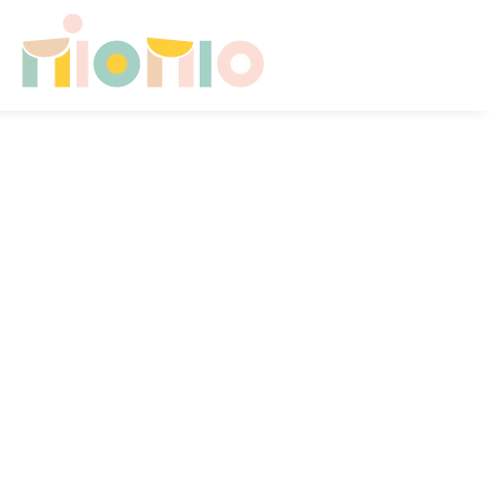
Skip to main content
HOME
CHI SONO
CONSULENZE PER FAMIGLIE
SICUREZZA A CASA
CAMERETTA NEONATO
CAMERETTA IN CRESCITA
CONTATTI