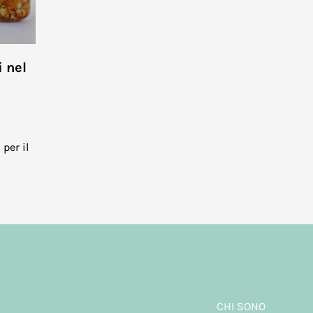
i nel
 per il
CHI SONO