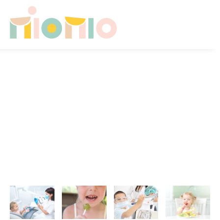
Skip to main content
HOME
CHI SONO
CONSULENZE PER FAMIGLIE
SICUREZZA A CASA
CAMERETTA NEONATO
CAMERETTA IN CRESCITA
CONTATTI