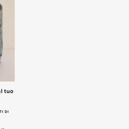
l tuo
I DI