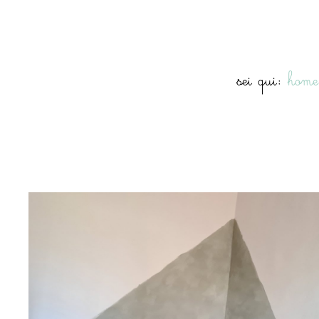
sei qui:
home