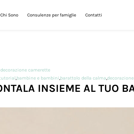
Chi Sono
Consulenze per famiglie
Contatti
i decorazione camerette
tutorial
,
bambine e bambini
,
barattolo della calma
,
decorazione 
ONTALA INSIEME AL TUO 