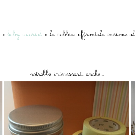
»
baby tutorial
»
la rabbia: affrontala insieme a
potrebbe interessarti anche…