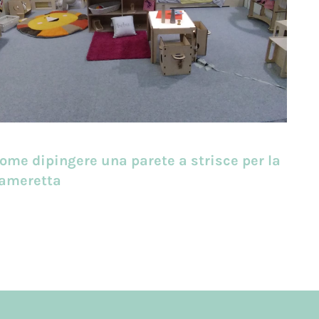
ome dipingere una parete a strisce per la
ameretta