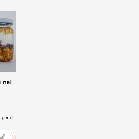
i nel
 per il