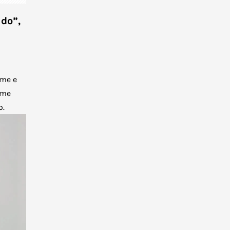
ido”,
mme e
ome
o.