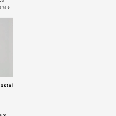
tuo
arla e
Castel
ture