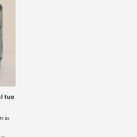
l tuo
I DI