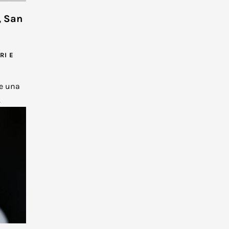
, San
RI E
re una
.