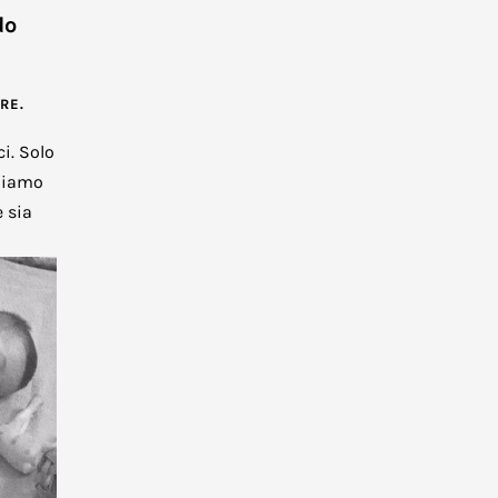
do
ERE
.
i. Solo
rdiamo
e sia