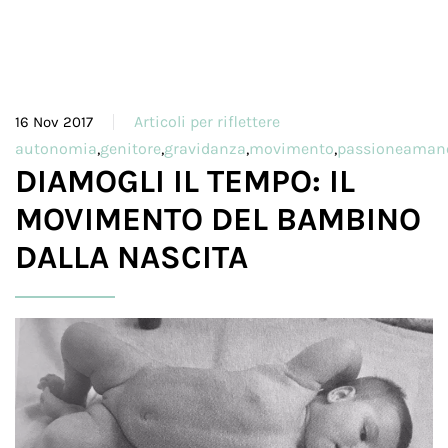
Articoli per riflettere
16 Nov 2017
autonomia
,
genitore
,
gravidanza
,
movimento
,
passioneamano
DIAMOGLI IL TEMPO: IL
MOVIMENTO DEL BAMBINO
DALLA NASCITA