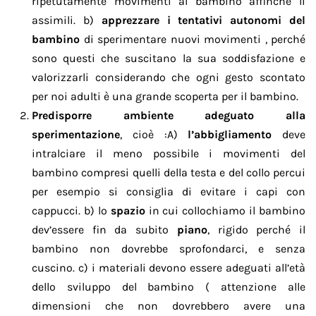
ripetutamente movimenti al bambino affinché li
assimili. b)
apprezzare i tentativi autonomi del
bambino
di sperimentare nuovi movimenti , perché
sono questi che suscitano la sua soddisfazione e
valorizzarli considerando che ogni gesto scontato
per noi adulti è una grande scoperta per il bambino.
Predisporre ambiente adeguato alla
sperimentazione
, cioè :A)
l’abbigliamento
deve
intralciare il meno possibile i movimenti del
bambino compresi quelli della testa e del collo percui
per esempio si consiglia di evitare i capi con
cappucci. b) lo
spazio
in cui collochiamo il bambino
dev’essere fin da subito
piano
, rigido perché il
bambino non dovrebbe sprofondarci, e senza
cuscino. c) i materiali devono essere adeguati all’età
dello sviluppo del bambino ( attenzione alle
dimensioni che non dovrebbero avere una