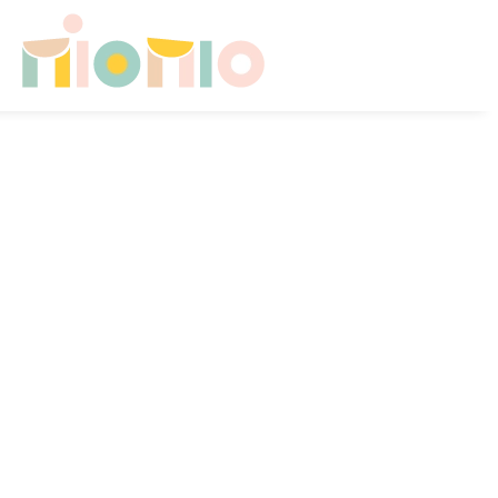
Skip to main content
HOME
CHI SONO
CONSULENZE PER FAMIGLIE
SICUREZZA A CASA
CAMERETTA NEONATO
CAMERETTA IN CRESCITA
CONTATTI