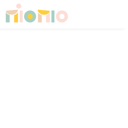
Skip to main content
HOME
CHI SONO
CONSULENZE PER FAMIGLIE
SICUREZZA A CASA
CAMERETTA NEONATO
CAMERETTA IN CRESCITA
CONTATTI