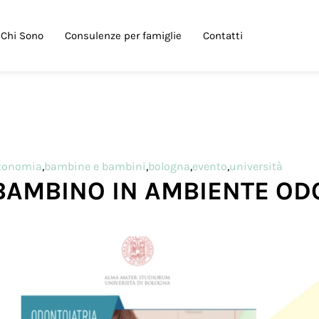
Chi Sono
Consulenze per famiglie
Contatti
tonomia
,
bambine e bambini
,
bologna
,
evento
,
università
 BAMBINO IN AMBIENTE OD