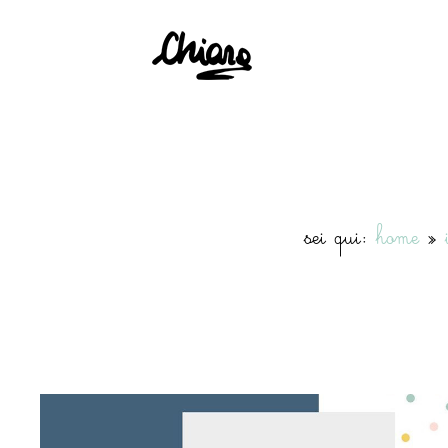
sei qui:
home
»