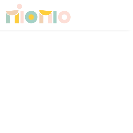
Skip to main content
HOME
CHI SONO
CONSULENZE PER FAMIGLIE
SICUREZZA A CASA
CAMERETTA NEONATO
CAMERETTA IN CRESCITA
CONTATTI