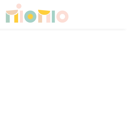
Skip to main content
HOME
CHI SONO
CONSULENZE PER FAMIGLIE
SICUREZZA A CASA
CAMERETTA NEONATO
CAMERETTA IN CRESCITA
CONTATTI