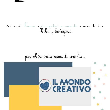
sei qui:
home
»
incontri e eventi
»
evento da
“bibò”, bologna
potrebbe interessarti anche…