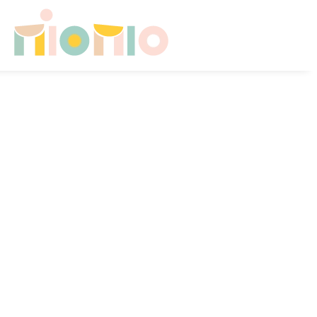
Skip to main content
HOME
CHI SONO
CONSULENZE PER FAMIGLIE
SICUREZZA A CASA
CAMERETTA NEONATO
CAMERETTA IN CRESCITA
CONTATTI