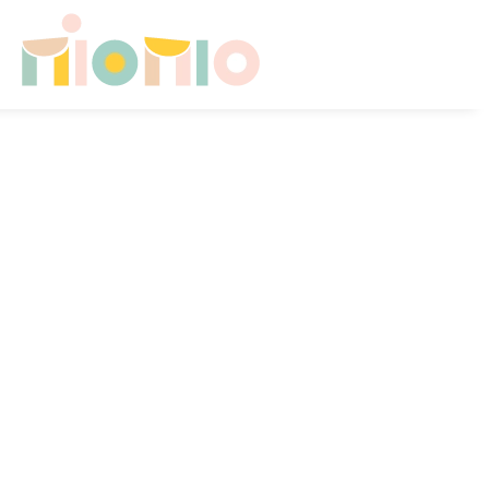
Skip to main content
HOME
CHI SONO
CONSULENZE PER FAMIGLIE
SICUREZZA A CASA
CAMERETTA NEONATO
CAMERETTA IN CRESCITA
CONTATTI