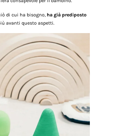
iera consapevole per il bambino.
ciò di cui ha bisogno,
ha già prediposto
iù avanti questo aspetti.