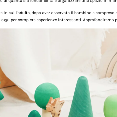
co di quanto sia fondamentale organizzare uno spazio in man
e in cui l’adulto, dopo aver osservato il bambino e compreso 
i oggi per compiere esperienze interessanti. Approfondiremo p