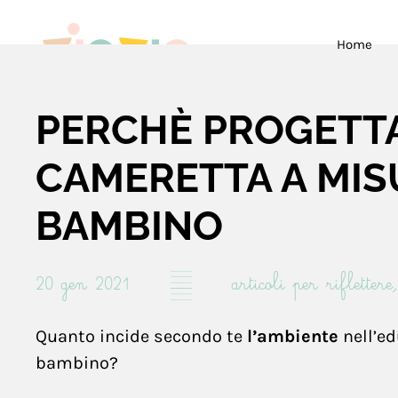
Skip to main content
Home
PERCHÈ PROGETT
CAMERETTA A MIS
BAMBINO
20 gen 2021
—
articoli per riflettere
Quanto incide secondo te
l’ambiente
nell’ed
bambino?