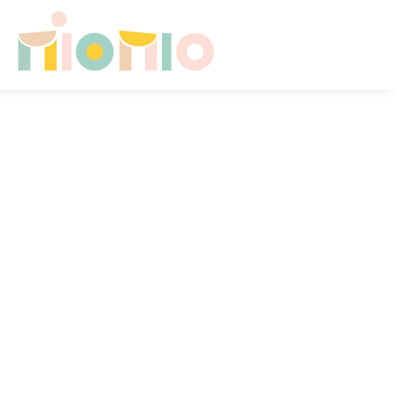
Skip to main content
HOME
CHI SONO
CONSULENZE PER FAMIGLIE
SICUREZZA A CASA
CAMERETTA NEONATO
CAMERETTA IN CRESCITA
CONTATTI